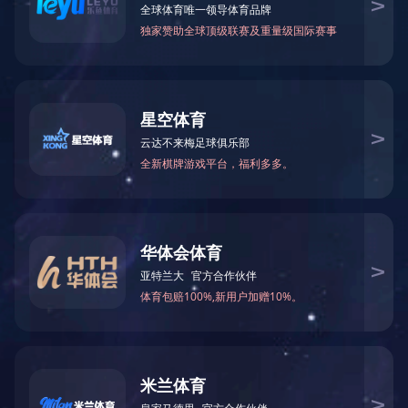
公司从1986年创建至今，秉承以质量求生存，以创新求发展的经营理念。通过和高等院校与科研单位的长期技术合作，承担多项国家科研项目，多次获得国家资金
支持，不断开发生产符合用户需求的、多样化的高性能产品。公司占地40000多平方米，建筑面积18000平方米、总资产过亿元。现有员工518人，其中设备工程专家库有
级别专家2名、有级别工程师2名、工程师29名、技术员11名。目前已拥有十六大类、五十个系列、五千多个型号的通达产品，其中部分产品荣获技术发明专利。产品注
册商标《神流》，在市场上有着广泛的品牌效应。生产的产品主要应用于冶金、矿山、石油、化工、电力、热力、供水、城建、消防、空调等各个领域。营销网络遍及
大江南北，在主要省市分别设有分公司，并远销东北亚、东南亚等国家和地区。
从产品的开发、设计、生产、销售都严格按照ISO9001国际质量体系认证标准进行管理和实施。技术、质量水平成熟，生产检测设备先进，拥有树脂砂、覆膜砂造型
铸造生产线、中频电炉冶炼、高精数控机床、物理化学实验室。设计生产的所有产品各项性能指标，均达到了国家工业泵质量监督检验中心的要求。煤矿企业所需要的
各种系列矿用水泵，都具有国家安全生产监察总局颁发的《矿用产品安全标志证书》。是中国通用机械泵业协会、辽宁省对外贸易企业协会团体会员单位，中华人民共
和国进出口企业。2012年中国通用机械工业协会授予集团公司所在地“中国打渔山泵业基地”称号。中国通用机械工业协会隋永滨会长为其题词“建设好泵业基地，为国民
经济建设服务”。
开云网页版·官方版在线登入，在专业技术、设备、设施、人员组织、经验业绩等方面具有完善的质量保证体系、制造质量控制、经营管理的相应资格、能力和良好
的银行资信、商业信誉。将继续以振兴民族泵类产品为己任，以科技创新为动力，致力于成为技术先进、品种齐全，具有泵类产品、给水设备、电控设备、电机供应一
体化能力的现代企业。为用户解决流体输送中的难题，充分满足用户对产品多样化的需求，提供更为高效节能、科技环保的完整售前、售中、售后服务，并可根据用户
的具体要求设计制造各种泵类产品。欢迎选购使用《神流》牌泵类产品，开云网页版·官方版在线登入董事长刘文喜、总裁刘九辉携全体员工竭诚为您服务，携手并肩、
与时俱进，共创辉煌！
辽ICP备09009061号-1
辽公网安备000000
版权所有：开云网页版·官方版在线登入
技术支持：辽宁华睿科技有限公司
地址：
辽宁省葫芦岛市高桥经济开发区