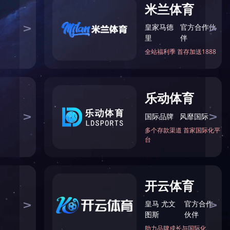
TDOS型双吸中开离心泵

大
大
型
型

联系

一键

TO
TDOS型双吸中开离心泵
微信公