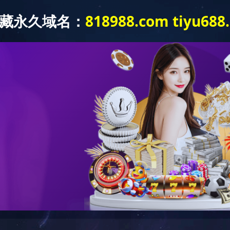
产品应用
新闻资讯
营销服务
TDOS型双吸中开离心泵
小
型