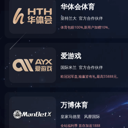
TDOS型双吸
TDOS型双吸
联系我们
0429-4561565
地址：
辽宁省葫芦岛市高桥经济开发区