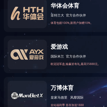
联系我们
0429-4561565
地址：
辽宁省葫芦岛市高桥经济开发区
开云网页版·官方版在线登入
版权所有
辽宁华睿科技有限公司技术支持