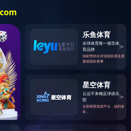
全国服务热

线
0429-4561565
样本下载
下属企业
联系我们