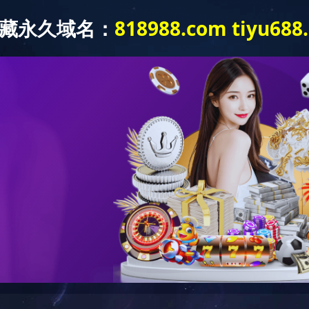
产品应用
新闻资讯
营销服务
组织机构