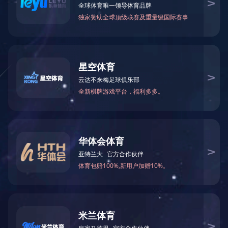
ISW、ISZ型卧式直联泵(管道泵）
辽ICP备09009061号-1
辽公网安备000000
版权所有：开云网页版·官方版在线登入
技术支持：辽宁华睿科技有限公司
地址：
辽宁省葫芦岛市高桥经济开发区
开云网页版登录入口
|
乐鱼官方端网站登录入口
|
多宝手机网页
版登录入口
|
开云官网平台,开云官网App下载,开云在线平台,开
云在线,开云录,开云注册,开云网站,开云网址,开云买球,开云足
球,ky.com
|
星空体育平台官网入口
|
乐鱼网页版登录入口
|
乐鱼
官方站页面登录入口
|
云开体育
|
开云·体育
|


